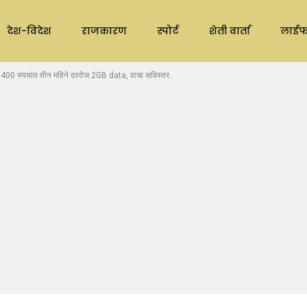
देश-विदेश
राजकारण
स्पोर्ट
शेती वार्ता
लाईफ
00 रुपयांत तीन महिने दररोज 2GB data, वाचा सविस्तर..