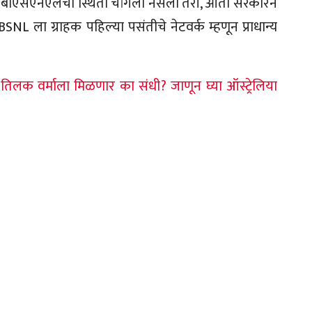
णी बीएसएनएलची स्थिती चांगली नसली तरी, आता सरकारने
NL ला ग्राहक पहिल्या पसंतीचे नेटवर्क म्हणून प्राधान्य
 तिलक वर्माला मिळणार का संधी? जाणून घ्या ऑस्ट्रेलिया