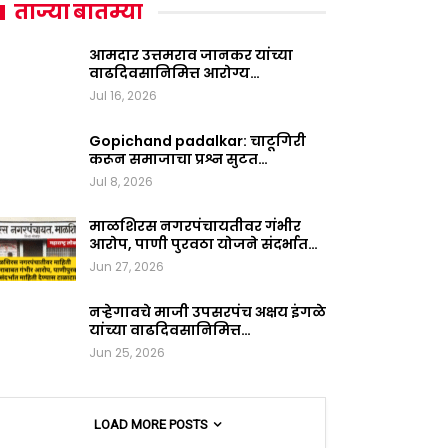
ताज्या बातम्या
आमदार उत्तमराव जानकर यांच्या
वाढदिवसानिमित्त आरोग्य…
Jul 16, 2026
Gopichand padalkar: चाटूगिरी
करून समाजाचा प्रश्न सुटत…
Jul 8, 2026
माळशिरस नगरपंचायतीवर गंभीर
आरोप, पाणी पुरवठा योजने संदर्भात…
Jun 27, 2026
नऱ्हेगावचे माजी उपसरपंच अक्षय इंगळे
यांच्या वाढदिवसानिमित्त…
Jun 25, 2026
LOAD MORE POSTS