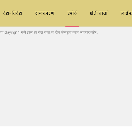
देश-विदेश
राजकारण
स्पोर्ट
शेती वार्ता
लाईफ
या playing11 मध्ये झाला हा मोठा बदल; या दोन खेळाडूंना बसावं लागणार बाहेर..