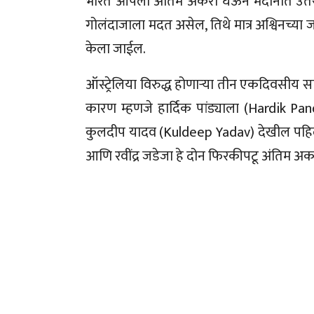
भारत आपली अंतिम अकरा घेऊन मैदानात उतरण
गोलंदाजाला मदत असेल, तिथे मात्र अश्विनच्या
केला जाईल.
ऑस्ट्रेलिया विरुद्ध होणाऱ्या तीन एकदिवसीय सा
कारण म्हणजे हार्दिक पांड्याला (Hardik Pan
कुलदीप यादव (Kuldeep Yadav) देखील पहिल्य
आणि रवींद्र जडेजा हे दोन फिरकीपटू अंतिम अ