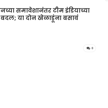
िनच्या समावेशानंतर टीम इंडियाच्या
 बदल; या दोन खेळाडूंना बसावं
0