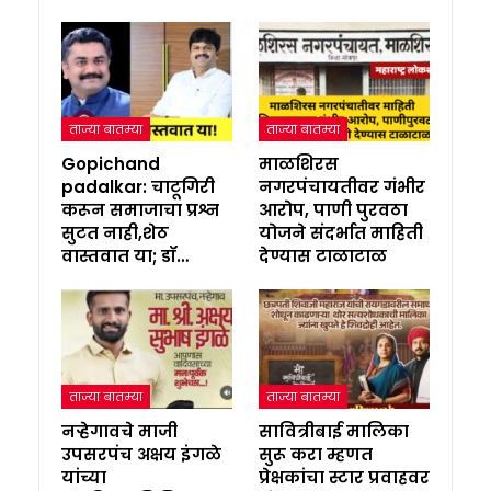
ताज्या बातम्या
ताज्या बातम्या
Gopichand
माळशिरस
padalkar: चाटूगिरी
नगरपंचायतीवर गंभीर
करून समाजाचा प्रश्न
आरोप, पाणी पुरवठा
सुटत नाही,शेठ
योजने संदर्भात माहिती
वास्तवात या; डॉ…
देण्यास टाळाटाळ
ताज्या बातम्या
ताज्या बातम्या
नऱ्हेगावचे माजी
सावित्रीबाई मालिका
उपसरपंच अक्षय इंगळे
सुरू करा म्हणत
यांच्या
प्रेक्षकांचा स्टार प्रवाहवर