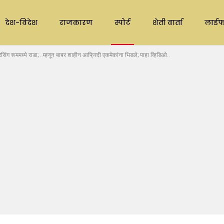
देश-विदेश
राजकारण
स्पोर्ट
शेती वार्ता
लाईफ
 रूममध्ये राडा; ..म्हणून बाबर शाहीन आफ्रिदी एकमेकांना भिडले; पाहा व्हिडिओ..