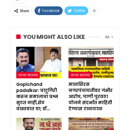
Facebook
Twitter
Share
YOU MIGHT ALSO LIKE
All
ताज्या बातम्या
ताज्या बातम्या
Gopichand
माळशिरस
padalkar: चाटूगिरी
नगरपंचायतीवर गंभीर
करून समाजाचा प्रश्न
आरोप, पाणी पुरवठा
सुटत नाही,शेठ
योजने संदर्भात माहिती
वास्तवात या; डॉ…
देण्यास टाळाटाळ