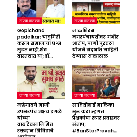
ताज्या बातम्या
ताज्या बातम्या
Gopichand
माळशिरस
padalkar: चाटूगिरी
नगरपंचायतीवर गंभीर
करून समाजाचा प्रश्न
आरोप, पाणी पुरवठा
सुटत नाही,शेठ
योजने संदर्भात माहिती
वास्तवात या; डॉ…
देण्यास टाळाटाळ
ताज्या बातम्या
ताज्या बातम्या
नऱ्हेगावचे माजी
सावित्रीबाई मालिका
उपसरपंच अक्षय इंगळे
सुरू करा म्हणत
यांच्या
प्रेक्षकांचा स्टार प्रवाहवर
वाढदिवसानिमित्त
संताप;
रक्तदान शिबिराचे
#BanStarPravah…