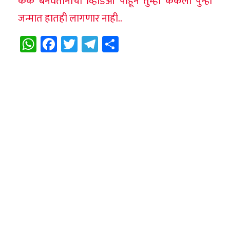
केक बनवतानाचा व्हिडिओ पाहून तुम्ही केकला पुन्हा
जन्मात हातही लागणार नाही..
WhatsApp
Facebook
Twitter
Telegram
Share