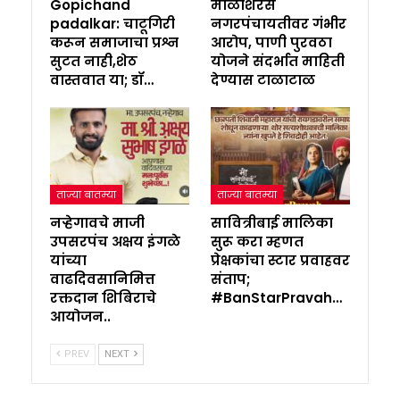
Gopichand
माळशिरस
padalkar: चाटूगिरी
नगरपंचायतीवर गंभीर
करून समाजाचा प्रश्न
आरोप, पाणी पुरवठा
सुटत नाही,शेठ
योजने संदर्भात माहिती
वास्तवात या; डॉ…
देण्यास टाळाटाळ
ताज्या बातम्या
ताज्या बातम्या
नऱ्हेगावचे माजी
सावित्रीबाई मालिका
उपसरपंच अक्षय इंगळे
सुरू करा म्हणत
यांच्या
प्रेक्षकांचा स्टार प्रवाहवर
वाढदिवसानिमित्त
संताप;
रक्तदान शिबिराचे
#BanStarPravah…
आयोजन..
PREV
NEXT