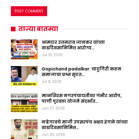
ताज्या बातम्या
आमदार उत्तमराव जानकर यांच्या
वाढदिवसानिमित्त आरोग्य…
Jul 16, 2026
Gopichand padalkar: चाटूगिरी करून
समाजाचा प्रश्न सुटत…
Jul 8, 2026
माळशिरस नगरपंचायतीवर गंभीर आरोप,
पाणी पुरवठा योजने संदर्भात…
Jun 27, 2026
नऱ्हेगावचे माजी उपसरपंच अक्षय इंगळे यांच्या
वाढदिवसानिमित्त…
Jun 25, 2026