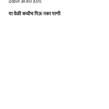
देखील आजार होतो.
या वेळी कधीच पिऊ नका पाणी