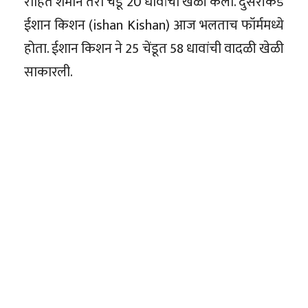
रोहित शर्माने तेरा चेंडू 20 धावांची खेळी केली. दुसरीकडे
ईशान किशन (ishan Kishan) आज भलताच फॉर्ममध्ये
होता. ईशान किशन ने 25 चेंडूत 58 धावांची वादळी खेळी
साकारली.