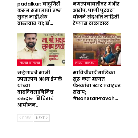
padalkar: चाटूगिरी
नगरपंचायतीवर गंभीर
करून समाजाचा प्रश्न
आरोप, पाणी पुरवठा
सुटत नाही,शेठ
योजने संदर्भात माहिती
वास्तवात या; डॉ…
देण्यास टाळाटाळ
ताज्या बातम्या
ताज्या बातम्या
नऱ्हेगावचे माजी
सावित्रीबाई मालिका
उपसरपंच अक्षय इंगळे
सुरू करा म्हणत
यांच्या
प्रेक्षकांचा स्टार प्रवाहवर
वाढदिवसानिमित्त
संताप;
रक्तदान शिबिराचे
#BanStarPravah…
आयोजन..
PREV
NEXT