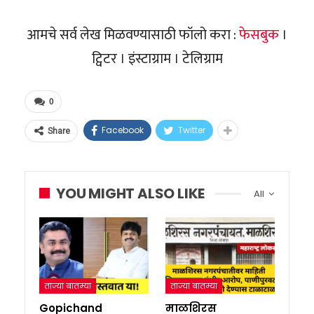
आमचे सर्व लेख मिळवण्यासाठी फॉलो करा :
फेसबुक
।
ट्विटर । इंस्टाग्राम । टेलिग्राम
0
Facebook
Twitter
Share
YOU MIGHT ALSO LIKE
All
ताज्या बातम्या
ताज्या बातम्या
Gopichand
माळशिरस