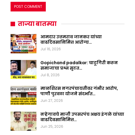
ताज्या बातम्या
आमदार उत्तमराव जानकर यांच्या
वाढदिवसानिमित्त आरोग्य…
Jul 16, 2026
Gopichand padalkar: चाटूगिरी करून
समाजाचा प्रश्न सुटत…
Jul 8, 2026
माळशिरस नगरपंचायतीवर गंभीर आरोप,
पाणी पुरवठा योजने संदर्भात…
Jun 27, 2026
नऱ्हेगावचे माजी उपसरपंच अक्षय इंगळे यांच्या
वाढदिवसानिमित्त…
Jun 25, 2026