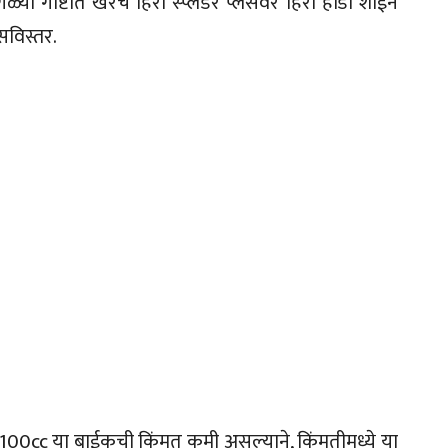
या गोष्टीत खरंच हिरो स्प्लेंडर प्लसवर हिरो होंडा शाईन
विस्तर.
 शाईन 100cc या बाईकची किंमत कमी असल्याने, किंमतीमध्ये या