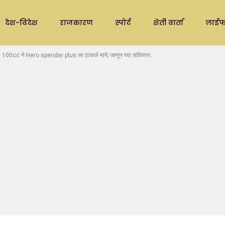
देश-विदेश
राजकारण
स्पोर्ट
शेती वार्ता
लाईफ
00cc ने Hero spender plus ला टाकले मागे; जाणून घ्या सविस्तर..