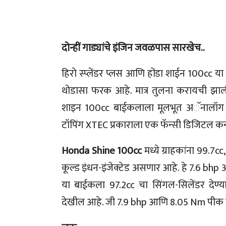
दोन्हीं गाड्यांचे इंजिन जवळपास सारखेच..
हिरो स्प्लेंडर प्लस आणि होंडा शाईन 100cc या
थोडासा फरक आहे. मात्र तुलना करायची झाली,
शाइन 100cc बाईकलाला मूलभूत अॅनालॉग इन्स्ट
टॉपिंग XTEC प्रकाराला एक फॅन्सी डिजिटल कन
Honda Shine 100cc
मध्ये ग्राहकांना 99.7c
कूल्ड इंधन-इंजेक्टेड असणार आहे. हे 7.6 bhp
या बाईकला 97.2cc चा सिंगल-सिलेंडर देण्
देखील आहे. जी 7.9 bhp आणि 8.05 Nm पीक टॉ