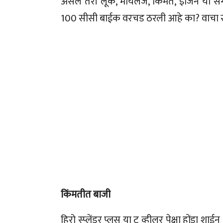
असलं तरी लूक, मायलेज, किंमत, इंजिन या सगळ्
100 सीसी बाईक वरचड ठरली आहे का? वाचा स
किंमतीत बाजी
हिरो स्प्लेंडर प्लस या टू व्हीलर पेक्षा होंडा