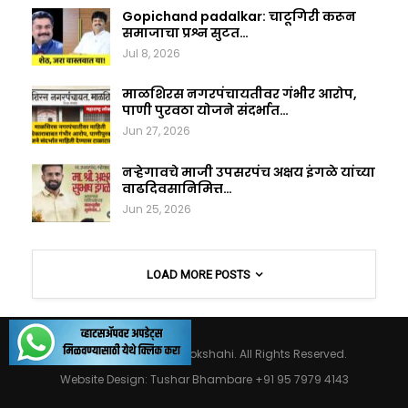
Gopichand padalkar: चाटूगिरी करून
समाजाचा प्रश्न सुटत…
Jul 8, 2026
माळशिरस नगरपंचायतीवर गंभीर आरोप,
पाणी पुरवठा योजने संदर्भात…
Jun 27, 2026
नऱ्हेगावचे माजी उपसरपंच अक्षय इंगळे यांच्या
वाढदिवसानिमित्त…
Jun 25, 2026
LOAD MORE POSTS
© 2026 - Maharashtralokshahi. All Rights Reserved.
Website Design:
Tushar Bhambare +91 95 7979 4143