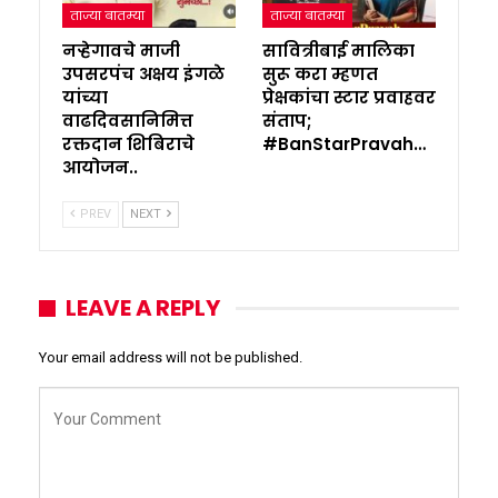
ताज्या बातम्या
ताज्या बातम्या
नऱ्हेगावचे माजी
सावित्रीबाई मालिका
उपसरपंच अक्षय इंगळे
सुरू करा म्हणत
यांच्या
प्रेक्षकांचा स्टार प्रवाहवर
वाढदिवसानिमित्त
संताप;
रक्तदान शिबिराचे
#BanStarPravah…
आयोजन..
PREV
NEXT
LEAVE A REPLY
Your email address will not be published.