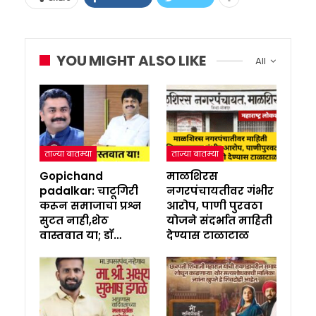
YOU MIGHT ALSO LIKE
All
ताज्या बातम्या
ताज्या बातम्या
Gopichand
माळशिरस
padalkar: चाटूगिरी
नगरपंचायतीवर गंभीर
करून समाजाचा प्रश्न
आरोप, पाणी पुरवठा
सुटत नाही,शेठ
योजने संदर्भात माहिती
वास्तवात या; डॉ…
देण्यास टाळाटाळ