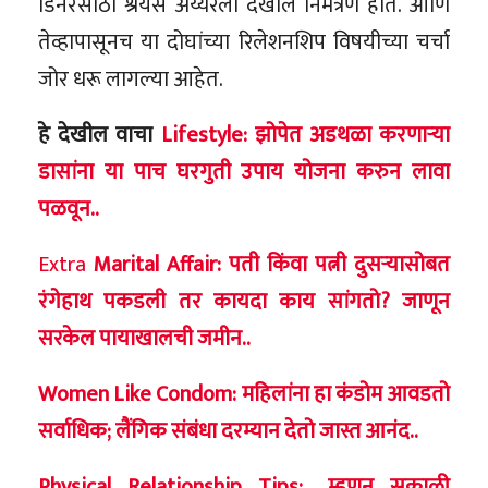
डिनरसाठी श्रेयस अय्यरला देखील निमंत्रण होते. आणि
तेव्हापासूनच या दोघांच्या रिलेशनशिप विषयीच्या चर्चा
जोर धरू लागल्या आहेत.
हे देखील वाचा
Lifestyle: झोपेत अडथळा करणाऱ्या
डासांना या पाच घरगुती उपाय योजना करुन लावा
पळवून..
Extra
Marital Affair: पती किंवा पत्नी दुसऱ्यासोबत
रंगेहाथ पकडली तर कायदा काय सांगतो? जाणून
सरकेल पायाखालची जमीन..
Women Like Condom: महिलांना हा कंडोम आवडतो
सर्वाधिक; लैंगिक संबंधा दरम्यान देतो जास्त आनंद..
Physical Relationship Tips: ..म्हणून सकाळी