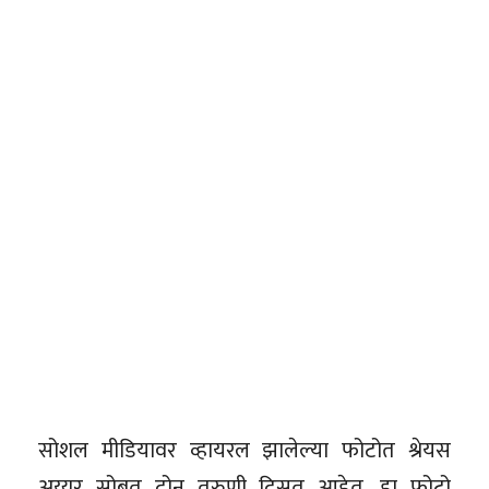
सोशल मीडियावर व्हायरल झालेल्या फोटोत श्रेयस
अय्यर सोबत दोन तरुणी दिसत आहेत. हा फोटो