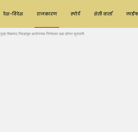
देश-विदेश
राजकारण
स्पोर्ट
शेती वार्ता
लाईफ
’ पुन्हा मिळणार; निवडणूक आयोगाच्या निर्णयावर उद्या होणार सुनावणी..