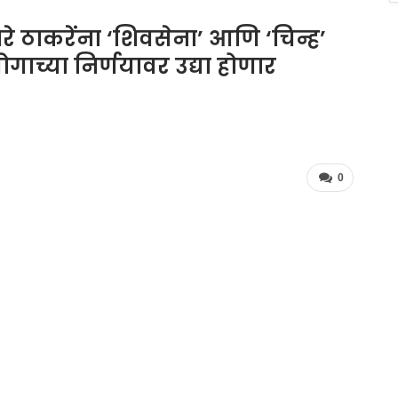
धारे ठाकरेंना ‘शिवसेना’ आणि ‘चिन्ह’
ाच्या निर्णयावर उद्या होणार
0