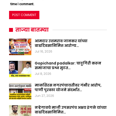
time I comment.
ताज्या बातम्या
आमदार उत्तमराव जानकर यांच्या
वाढदिवसानिमित्त आरोग्य…
Jul 16, 2026
Gopichand padalkar: चाटूगिरी करून
समाजाचा प्रश्न सुटत…
Jul 8, 2026
माळशिरस नगरपंचायतीवर गंभीर आरोप,
पाणी पुरवठा योजने संदर्भात…
Jun 27, 2026
नऱ्हेगावचे माजी उपसरपंच अक्षय इंगळे यांच्या
वाढदिवसानिमित्त…