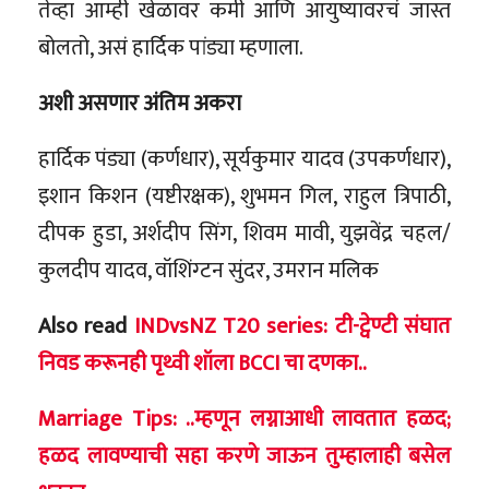
तेव्हा आम्ही खेळावर कमी आणि आयुष्यावरचं जास्त
बोलतो, असं हार्दिक पांड्या म्हणाला.
अशी असणार अंतिम अकरा
हार्दिक पंड्या (कर्णधार), सूर्यकुमार यादव (उपकर्णधार),
इशान किशन (यष्टीरक्षक), शुभमन गिल, राहुल त्रिपाठी,
दीपक हुडा, अर्शदीप सिंग, शिवम मावी, युझवेंद्र चहल/
कुलदीप यादव, वॉशिंग्टन सुंदर, उमरान मलिक
Also read
INDvsNZ T20 series: टी-ट्वेण्टी संघात
निवड करूनही पृथ्वी शॉला BCCI चा दणका..
Marriage Tips: ..म्हणून लग्नाआधी लावतात हळद;
हळद लावण्याची सहा करणे जाऊन तुम्हालाही बसेल