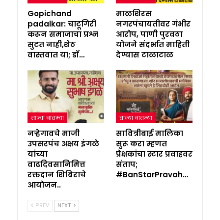
Gopichand
माळशिरस
padalkar: चाटूगिरी
नगरपंचायतीवर गंभीर
करून समाजाचा प्रश्न
आरोप, पाणी पुरवठा
सुटत नाही,शेठ
योजने संदर्भात माहिती
वास्तवात या; डॉ…
देण्यास टाळाटाळ
ताज्या बातम्या
ताज्या बातम्या
नऱ्हेगावचे माजी
सावित्रीबाई मालिका
उपसरपंच अक्षय इंगळे
सुरू करा म्हणत
यांच्या
प्रेक्षकांचा स्टार प्रवाहवर
वाढदिवसानिमित्त
संताप;
रक्तदान शिबिराचे
#BanStarPravah…
आयोजन..
PREV
NEXT