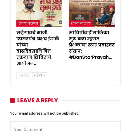
ताज्या बातम्या
ताज्या बातम्या
नऱ्हेगावचे माजी
सावित्रीबाई मालिका
उपसरपंच अक्षय इंगळे
सुरू करा म्हणत
यांच्या
प्रेक्षकांचा स्टार प्रवाहवर
वाढदिवसानिमित्त
संताप;
रक्तदान शिबिराचे
#BanStarPravah…
आयोजन..
PREV
NEXT
LEAVE A REPLY
Your email address will not be published.