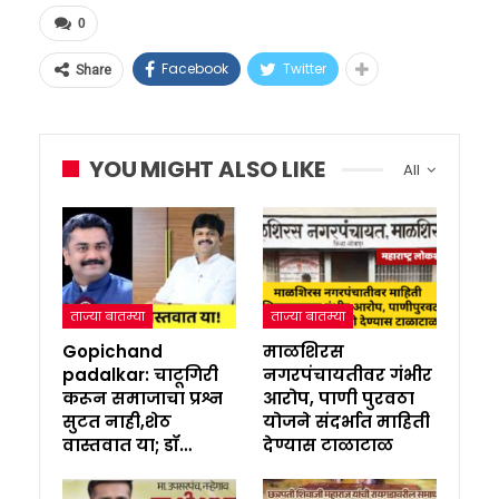
0
Facebook
Twitter
Share
YOU MIGHT ALSO LIKE
All
ताज्या बातम्या
ताज्या बातम्या
Gopichand
माळशिरस
padalkar: चाटूगिरी
नगरपंचायतीवर गंभीर
करून समाजाचा प्रश्न
आरोप, पाणी पुरवठा
सुटत नाही,शेठ
योजने संदर्भात माहिती
वास्तवात या; डॉ…
देण्यास टाळाटाळ