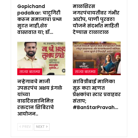
Gopichand
माळशिरस
padalkar: चाटूगिरी
नगरपंचायतीवर गंभीर
करून समाजाचा प्रश्न
आरोप, पाणी पुरवठा
सुटत नाही,शेठ
योजने संदर्भात माहिती
वास्तवात या; डॉ…
देण्यास टाळाटाळ
ताज्या बातम्या
ताज्या बातम्या
नऱ्हेगावचे माजी
सावित्रीबाई मालिका
उपसरपंच अक्षय इंगळे
सुरू करा म्हणत
यांच्या
प्रेक्षकांचा स्टार प्रवाहवर
वाढदिवसानिमित्त
संताप;
रक्तदान शिबिराचे
#BanStarPravah…
आयोजन..
PREV
NEXT