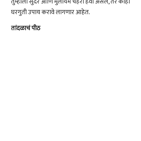
तुम्हाला सुंदर आणि मुलायम चेहरा हवा असेल, तर काही
घरगुती उपाय करावे लागणार आहेत.
तांदळाचं पीठ