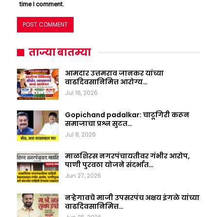
time I comment.
ताज्या बातम्या
आमदार उत्तमराव जानकर यांच्या
वाढदिवसानिमित्त आरोग्य…
Jul 16, 2026
Gopichand padalkar: चाटूगिरी करून
समाजाचा प्रश्न सुटत…
Jul 8, 2026
माळशिरस नगरपंचायतीवर गंभीर आरोप,
पाणी पुरवठा योजने संदर्भात…
Jun 27, 2026
नऱ्हेगावचे माजी उपसरपंच अक्षय इंगळे यांच्या
वाढदिवसानिमित्त…