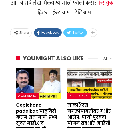
आमचे सर्व लेख मिळवण्यासाठी फॉलो करा :
फेसबुक
।
ट्विटर । इंस्टाग्राम । टेलिग्राम
Facebook
Twitter
Share
YOU MIGHT ALSO LIKE
All
ताज्या बातम्या
ताज्या बातम्या
Gopichand
माळशिरस
padalkar: चाटूगिरी
नगरपंचायतीवर गंभीर
करून समाजाचा प्रश्न
आरोप, पाणी पुरवठा
सुटत नाही,शेठ
योजने संदर्भात माहिती