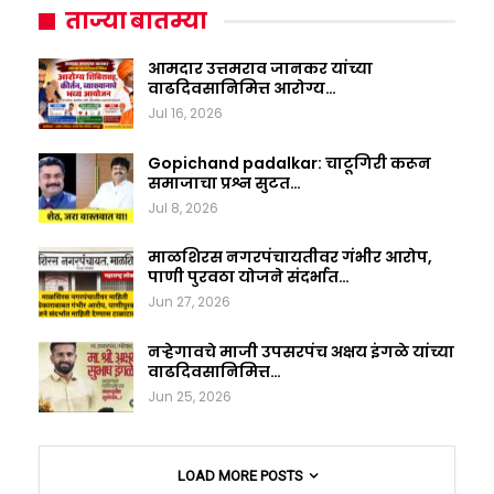
ताज्या बातम्या
आमदार उत्तमराव जानकर यांच्या
वाढदिवसानिमित्त आरोग्य…
Jul 16, 2026
Gopichand padalkar: चाटूगिरी करून
समाजाचा प्रश्न सुटत…
Jul 8, 2026
माळशिरस नगरपंचायतीवर गंभीर आरोप,
पाणी पुरवठा योजने संदर्भात…
Jun 27, 2026
नऱ्हेगावचे माजी उपसरपंच अक्षय इंगळे यांच्या
वाढदिवसानिमित्त…
Jun 25, 2026
LOAD MORE POSTS