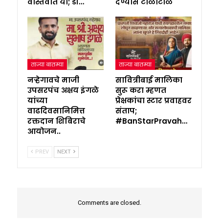
वास्तवात या; डॉ…
देण्यास टाळाटाळ
ताज्या बातम्या
ताज्या बातम्या
नऱ्हेगावचे माजी
सावित्रीबाई मालिका
उपसरपंच अक्षय इंगळे
सुरू करा म्हणत
यांच्या
प्रेक्षकांचा स्टार प्रवाहवर
वाढदिवसानिमित्त
संताप;
रक्तदान शिबिराचे
#BanStarPravah…
आयोजन..
PREV
NEXT
Comments are closed.