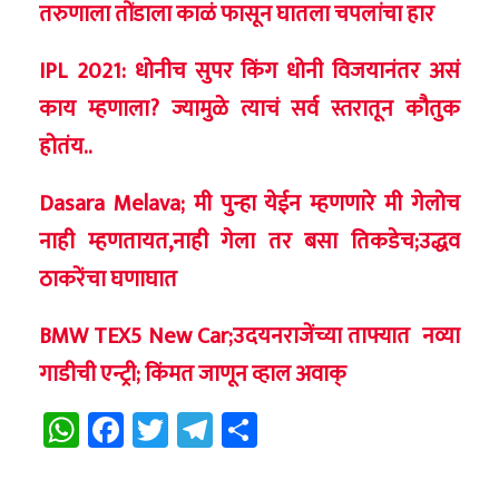
तरुणाला तोंडाला काळं फासून घातला चपलांचा हार
IPL 2021: धोनीच सुपर किंग धोनी विजयानंतर असं
काय म्हणाला? ज्यामुळे त्याचं सर्व स्तरातून कौतुक
होतंय..
Dasara Melava; मी पुन्हा येईन म्हणणारे मी गेलोच
नाही म्हणतायत,नाही गेला तर बसा तिकडेच;उद्धव
ठाकरेंचा घणाघात
BMW TEX5 New Car;उदयनराजेंच्या ताफ्यात नव्या
गाडीची एन्ट्री; किंमत जाणून व्हाल अवाक्
WhatsApp
Facebook
Twitter
Telegram
Share