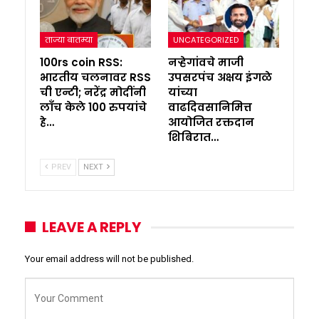
ताज्या बातम्या
UNCATEGORIZED
100rs coin RSS:
नऱ्हेगांवचे माजी
भारतीय चलनावर RSS
उपसरपंच अक्षय इंगळे
ची एन्टी; नरेंद्र मोदींनी
यांच्या
लाँच केले 100 रुपयांचे
वाढदिवसानिमित्त
हे…
आयोजित रक्तदान
शिबिरात…
PREV
NEXT
LEAVE A REPLY
Your email address will not be published.