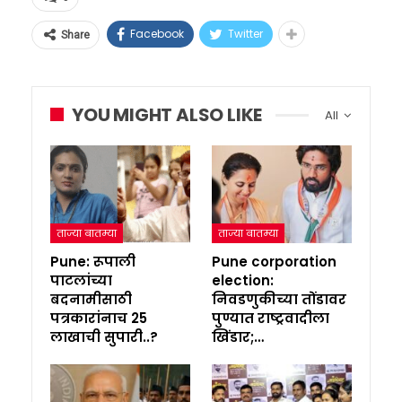
Facebook
Twitter
Share
YOU MIGHT ALSO LIKE
All
ताज्या बातम्या
ताज्या बातम्या
Pune: रूपाली
Pune corporation
पाटलांच्या
election:
बदनामीसाठी
निवडणुकीच्या तोंडावर
पत्रकारांनाच 25
पुण्यात राष्ट्रवादीला
लाखाची सुपारी..?
खिंडार;…