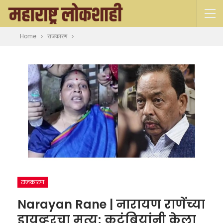
Home
राजकारण
राजकारण
Narayan Rane | नारायण राणेंच्या
ड्रायव्हरचा मृत्यू; कुटुंबियांनी केला