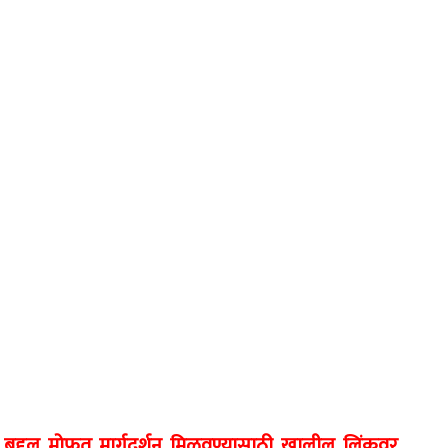
ट बद्दल मोफत मार्गदर्शन मिळवण्यासाठी खालील लिंकवर