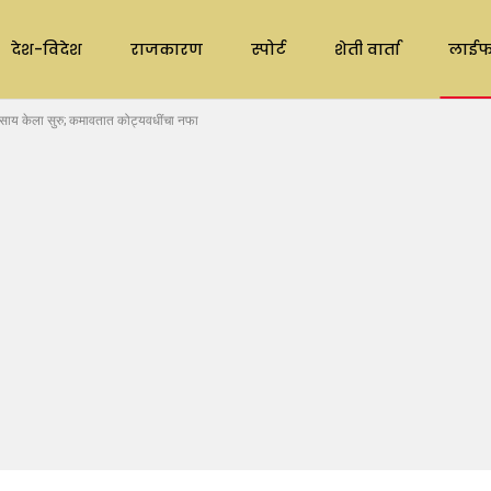
देश-विदेश
राजकारण
स्पोर्ट
शेती वार्ता
लाईफ
ाय केला सुरु; कमावतात कोट्यवधींचा नफा