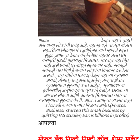
देशात चहाचे चाहते
Photo
असणाऱ्या लोकांची प्रचंड आहे. चहा म्हणजे चालता बोलता
सहजरीत्या मिळणार पेय आणि महत्वाचे म्हणजे स्वस्त
सुद्धा. आपल्या देशात कॅाफीपेक्षा चहावर जास्त प्रेम
करणारी मंडळी पाहायला मिळतात. भारतात चहा पित
नाही असे एकही घर शोधून सापडणार नाही. सकाळी
सकाळी चहा पिणे हे बऱ्याच लोकांचा दिनक्रम ठरलेला
असतो. याच गोष्टीचा फायदा घेऊन चहाच्या व्यवसाय
अगदी
जोमात
चालू
असतो
.
अनेक
जण
या क्षेत्रात
व्यवसायाला सुरुवात करत आहेत. मध्यप्रदेशच्या
इंदौरमधील अनुभव दुबे या युवकाने देखील UPSC चा
अभ्यास सोडला आणि आपल्या मित्रासोबत चहाच्या
व्यवसायाला सुरुवात केली. आज ते आपल्या व्यवसायातून
कोट्यवधी रुपयाचा नफा मिळवत आहेत.(Photos:
Business: started this small business by
quitting IAS studies; Earns billions in profits)
आपल्या
मोफत बँक निफ्टी, निफ्टी कॉल, शेअर मार्के