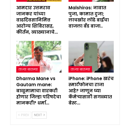
आमदार उत्तमराव
Malshiras: नावात
जानकर यांच्या
पुजा, कामात दुजा;
वाढदिवसानिमित्त
लाचखोर लोंढे बाईंचा
आरोग्य शिबिरासह,
वाजला बँड बाजा..
कीर्तन, व्याख्यानाचे…
ताज्या बातम्या
ताज्या बातम्या
Dharma Mane vs
iPhone: iPhone खरंच
Gautam mane:
स्मार्टफोनचा राजा
बाळूमामाचा वारकरी
आहे? जाणून घ्या
होणार जिल्हा परिषदेचा
कॅमेऱ्यासाठी सगळ्यात
मानकरी? धर्मा…
बेस्ट…
PREV
NEXT