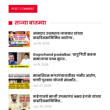
ताज्या बातम्या
आमदार उत्तमराव जानकर यांच्या
वाढदिवसानिमित्त आरोग्य…
Jul 16, 2026
Gopichand padalkar: चाटूगिरी करून
समाजाचा प्रश्न सुटत…
Jul 8, 2026
माळशिरस नगरपंचायतीवर गंभीर आरोप,
पाणी पुरवठा योजने संदर्भात…
Jun 27, 2026
नऱ्हेगावचे माजी उपसरपंच अक्षय इंगळे यांच्या
वाढदिवसानिमित्त…
Jun 25, 2026