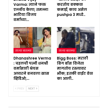
Varma: त्याने फक्त
करतोय बक्कळ
एन्जॉय केला; तमन्ना
कमाई; काय असेल
भाटिया विजय
pushpa 3 मध्ये..
वर्माच्या…
ताज्या बातम्या
ताज्या बातम्या
Dhanashree Verma
Bigg Boss: मराठी
: चहलची पत्नी धनश्री
बिग बॉस विजेता
वर्मासाठी श्रेयस
मागतोय रस्त्यावर
अय्यरने बनवला खास
भीक; इतकी वाईट वेळ
व्हिडिओ;…
का आली..
PREV
NEXT