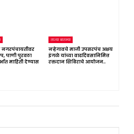
ा
ताज्या बातम्या
 नगरपंचायतीवर
नऱ्हेगावचे माजी उपसरपंच अक्षय
प, पाणी पुरवठा
इंगळे यांच्या वाढदिवसानिमित्त
्भात माहिती देण्यास
रक्तदान शिबिराचे आयोजन..