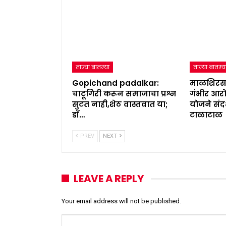
ताज्या बातम्या
ताज्या बातम्य
Gopichand padalkar:
माळशिरस
चाटूगिरी करून समाजाचा प्रश्न
गंभीर आरो
सुटत नाही,शेठ वास्तवात या;
योजने संदर
डॉ…
टाळाटाळ
PREV
NEXT
LEAVE A REPLY
Your email address will not be published.