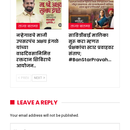
ताज्या बातम्या
ताज्या बातम्या
नऱ्हेगावचे माजी
सावित्रीबाई मालिका
उपसरपंच अक्षय इंगळे
सुरू करा म्हणत
यांच्या
प्रेक्षकांचा स्टार प्रवाहवर
वाढदिवसानिमित्त
संताप;
रक्तदान शिबिराचे
#BanStarPravah…
आयोजन..
PREV
NEXT
LEAVE A REPLY
Your email address will not be published.