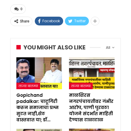
0
Facebook
Twitter
Share
YOU MIGHT ALSO LIKE
All
ताज्या बातम्या
ताज्या बातम्या
Gopichand
माळशिरस
padalkar: चाटूगिरी
नगरपंचायतीवर गंभीर
करून समाजाचा प्रश्न
आरोप, पाणी पुरवठा
सुटत नाही,शेठ
योजने संदर्भात माहिती
वास्तवात या; डॉ…
देण्यास टाळाटाळ