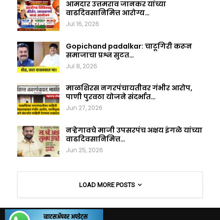
आमदार उत्तमराव जानकर यांच्या
वाढदिवसानिमित्त आरोग्य…
Jul 16, 2026
Gopichand padalkar: चाटूगिरी करून
समाजाचा प्रश्न सुटत…
Jul 8, 2026
माळशिरस नगरपंचायतीवर गंभीर आरोप,
पाणी पुरवठा योजने संदर्भात…
Jun 27, 2026
नऱ्हेगावचे माजी उपसरपंच अक्षय इंगळे यांच्या
वाढदिवसानिमित्त…
Jun 25, 2026
LOAD MORE POSTS