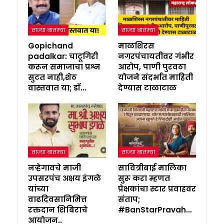
ताज्या बातम्या
ताज्या बातम्या
Gopichand
माळशिरस
padalkar: चाटूगिरी
नगरपंचायतीवर गंभीर
करून समाजाचा प्रश्न
आरोप, पाणी पुरवठा
सुटत नाही,शेठ
योजने संदर्भात माहिती
वास्तवात या; डॉ…
देण्यास टाळाटाळ
ताज्या बातम्या
ताज्या बातम्या
नऱ्हेगावचे माजी
सावित्रीबाई मालिका
उपसरपंच अक्षय इंगळे
सुरू करा म्हणत
यांच्या
प्रेक्षकांचा स्टार प्रवाहवर
वाढदिवसानिमित्त
संताप;
रक्तदान शिबिराचे
#BanStarPravah…
आयोजन..