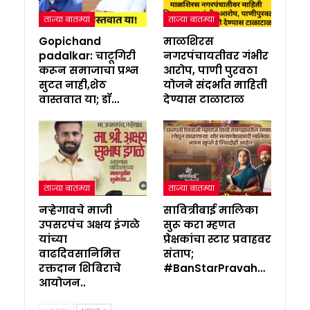
ताज्या बातम्या
ताज्या बातम्या
Gopichand
माळशिरस
padalkar: चाटूगिरी
नगरपंचायतीवर गंभीर
करून समाजाचा प्रश्न
आरोप, पाणी पुरवठा
सुटत नाही,शेठ
योजने संदर्भात माहिती
वास्तवात या; डॉ…
देण्यास टाळाटाळ
ताज्या बातम्या
ताज्या बातम्या
नऱ्हेगावचे माजी
सावित्रीबाई मालिका
उपसरपंच अक्षय इंगळे
सुरू करा म्हणत
यांच्या
प्रेक्षकांचा स्टार प्रवाहवर
वाढदिवसानिमित्त
संताप;
रक्तदान शिबिराचे
#BanStarPravah…
आयोजन..