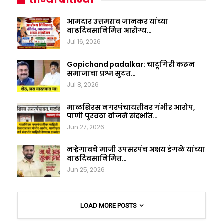
ताज्या बातम्या
आमदार उत्तमराव जानकर यांच्या
वाढदिवसानिमित्त आरोग्य…
Jul 16, 2026
Gopichand padalkar: चाटूगिरी करून
समाजाचा प्रश्न सुटत…
Jul 8, 2026
माळशिरस नगरपंचायतीवर गंभीर आरोप,
पाणी पुरवठा योजने संदर्भात…
Jun 27, 2026
नऱ्हेगावचे माजी उपसरपंच अक्षय इंगळे यांच्या
वाढदिवसानिमित्त…
Jun 25, 2026
LOAD MORE POSTS