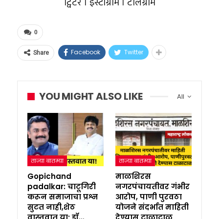
ट्विटर । इंस्टाग्राम । टेलिग्राम
0
Facebook
Twitter
Share
YOU MIGHT ALSO LIKE
All
ताज्या बातम्या
ताज्या बातम्या
Gopichand
माळशिरस
padalkar: चाटूगिरी
नगरपंचायतीवर गंभीर
करून समाजाचा प्रश्न
आरोप, पाणी पुरवठा
सुटत नाही,शेठ
योजने संदर्भात माहिती
वास्तवात या; डॉ…
देण्यास टाळाटाळ