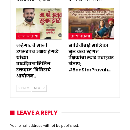
ताज्या बातम्या
ताज्या बातम्या
नऱ्हेगावचे माजी
सावित्रीबाई मालिका
उपसरपंच अक्षय इंगळे
सुरू करा म्हणत
यांच्या
प्रेक्षकांचा स्टार प्रवाहवर
वाढदिवसानिमित्त
संताप;
रक्तदान शिबिराचे
#BanStarPravah…
आयोजन..
PREV
NEXT
LEAVE A REPLY
Your email address will not be published.