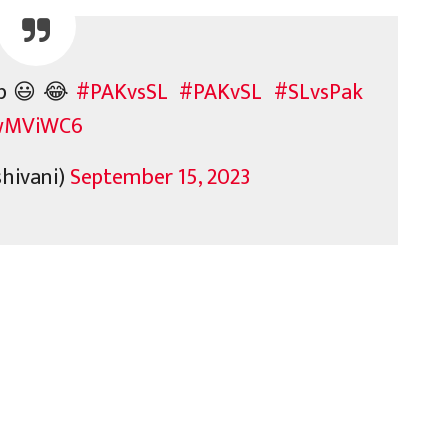
Cup😃😂
#PAKvsSL
#PAKvSL
#SLvsPak
ywMViWC6
hivani)
September 15, 2023