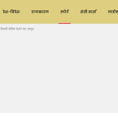
देश-विदेश
राजकारण
स्पोर्ट
शेती वार्ता
लाईफ
 विजयी घोषित केले? घ्या जाणून..