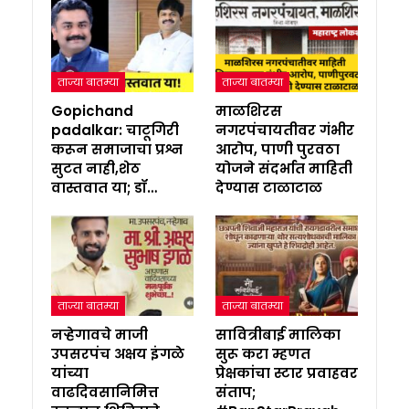
ताज्या बातम्या
ताज्या बातम्या
Gopichand
माळशिरस
padalkar: चाटूगिरी
नगरपंचायतीवर गंभीर
करून समाजाचा प्रश्न
आरोप, पाणी पुरवठा
सुटत नाही,शेठ
योजने संदर्भात माहिती
वास्तवात या; डॉ…
देण्यास टाळाटाळ
ताज्या बातम्या
ताज्या बातम्या
नऱ्हेगावचे माजी
सावित्रीबाई मालिका
उपसरपंच अक्षय इंगळे
सुरू करा म्हणत
यांच्या
प्रेक्षकांचा स्टार प्रवाहवर
वाढदिवसानिमित्त
संताप;