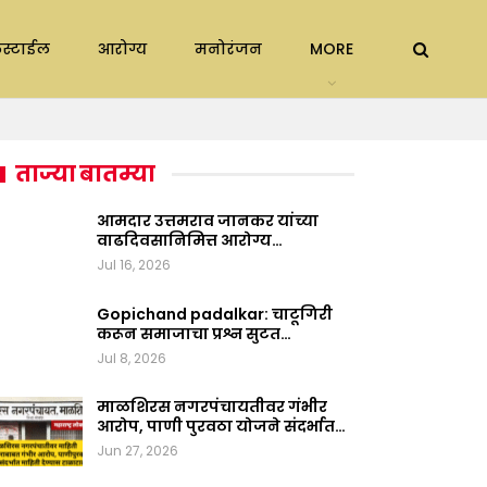
स्टाईल
आरोग्य
मनोरंजन
MORE
ताज्या बातम्या
आमदार उत्तमराव जानकर यांच्या
वाढदिवसानिमित्त आरोग्य…
Jul 16, 2026
Gopichand padalkar: चाटूगिरी
करून समाजाचा प्रश्न सुटत…
Jul 8, 2026
माळशिरस नगरपंचायतीवर गंभीर
आरोप, पाणी पुरवठा योजने संदर्भात…
Jun 27, 2026