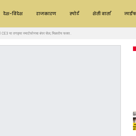
देश-विदेश
राजकारण
स्पोर्ट
शेती वार्ता
लाईफ
3 या तगड्या स्मार्टफोनचा बंपर सेल; मिळतोय फक्त..