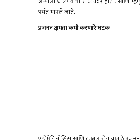
जन्माला घालण्याचा प्रक्रियेवर होतो. आणि म्हण
पर्यंत मानले जाते.
प्रजनन क्षमता कमी करणारे घटक
एंडोमेट्रिओसिस आणि ट्यूबल रोग यामुळे प्रज