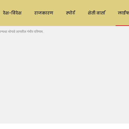
देश-विदेश
राजकारण
स्पोर्ट
शेती वार्ता
लाईफ
अन्यथा भोगावे लागतील गंभीर परिणाम..