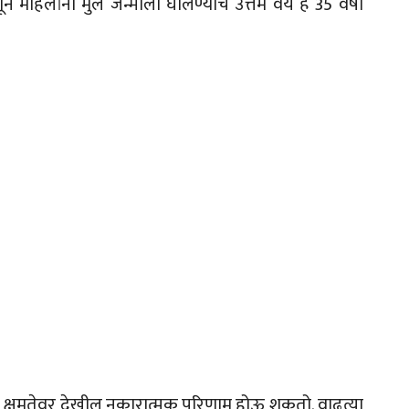
ून महिलांना मुल जन्माला घालण्याचे उत्तम वय हे 35 वर्षा
नन क्षमतेवर देखील नकारात्मक परिणाम होऊ शकतो. वाढत्या