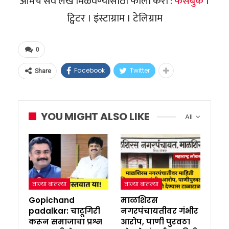
आमचे सर्व लेख मिळवण्यासाठी फॉलो करा :
फेसबुक
।
ट्विटर । इंस्टाग्राम । टेलिग्राम
0
Facebook
Twitter
Share
YOU MIGHT ALSO LIKE
All
ताज्या बातम्या
ताज्या बातम्या
Gopichand
माळशिरस
padalkar: चाटूगिरी
नगरपंचायतीवर गंभीर
करून समाजाचा प्रश्न
आरोप, पाणी पुरवठा