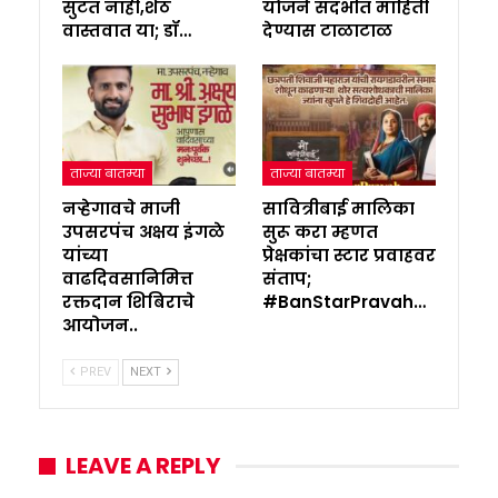
सुटत नाही,शेठ
योजने संदर्भात माहिती
वास्तवात या; डॉ…
देण्यास टाळाटाळ
ताज्या बातम्या
ताज्या बातम्या
नऱ्हेगावचे माजी
सावित्रीबाई मालिका
उपसरपंच अक्षय इंगळे
सुरू करा म्हणत
यांच्या
प्रेक्षकांचा स्टार प्रवाहवर
वाढदिवसानिमित्त
संताप;
रक्तदान शिबिराचे
#BanStarPravah…
आयोजन..
PREV
NEXT
LEAVE A REPLY