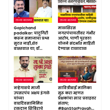
ताज्या बातम्या
ताज्या बातम्या
Gopichand
माळशिरस
padalkar: चाटूगिरी
नगरपंचायतीवर गंभीर
करून समाजाचा प्रश्न
आरोप, पाणी पुरवठा
सुटत नाही,शेठ
योजने संदर्भात माहिती
वास्तवात या; डॉ…
देण्यास टाळाटाळ
ताज्या बातम्या
ताज्या बातम्या
नऱ्हेगावचे माजी
सावित्रीबाई मालिका
उपसरपंच अक्षय इंगळे
सुरू करा म्हणत
यांच्या
प्रेक्षकांचा स्टार प्रवाहवर
वाढदिवसानिमित्त
संताप;
रक्तदान शिबिराचे
#BanStarPravah…