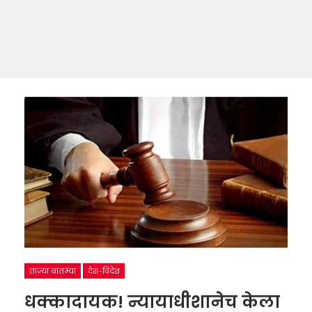
ताज्या बातम्या
देश-विदेश
धक्कादायक! न्यायाधीशानेच केला