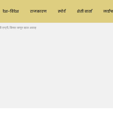
देश-विदेश
राजकारण
स्पोर्ट
शेती वार्ता
लाईफ
न्ट्री; किंमत जाणून व्हाल अवाक्