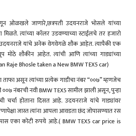
्हणून ओळखले जाणारे,छत्रपती उदयनराजे भोसले यांच्या
ा मिळते. त्यांच्या कॉलर उडवण्याच्या स्टाईलचे तर हजारो
े‌. उदयनराजे यांचे अनेक वेगवेगळे शौक आहेत. त्यापैकी एक
ूप मोठे शौकीन आहेत. त्यांची आणि त्यांच्या गाड्यांच्या
Udayan Raje Bhosle taken a New BMW TEX5 car)
ताफा असून त्यांच्या प्रत्येक गाडीचा नंबर “००७” म्हणजेच
णखी ००७ नंबरची नवी BMW TEX5 सामील झाली असून, पुन्हा
नची चर्चा होताना दिसत आहे. उदयनराजे यांचे गाड्यांवर
रणापेक्षा जास्त त्यांना आपला आवडता छंद जोपासण्यात रस
वळपास एका कोटी रुपये आहे.( BMW TEX5 car price is