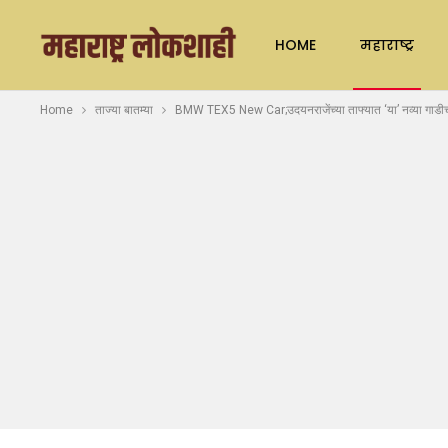
HOME
महाराष्ट्र
Home
ताज्या बातम्या
BMW TEX5 New Car;उदयनराजेंच्या ताफ्यात ‘या’ नव्या गाडीची ए