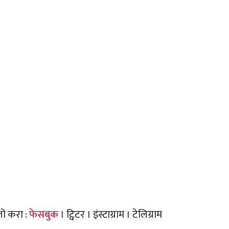
लो करा :
फेसबुक
। ट्विटर । इंस्टाग्राम । टेलिग्राम