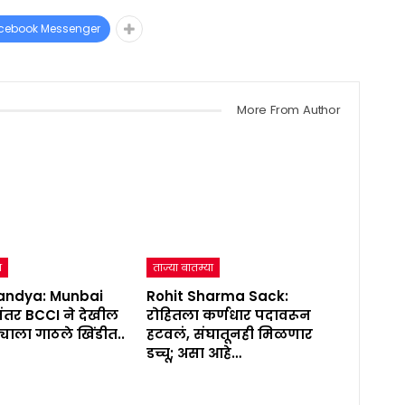
cebook Messenger
More From Author
ा
ताज्या बातम्या
andya: Munbai
Rohit Sharma Sack:
ंतर BCCI ने देखील
रोहितला कर्णधार पदावरून
ंड्याला गाठले खिंडीत..
हटवलं, संघातूनही मिळणार
डच्चू; असा आहे…