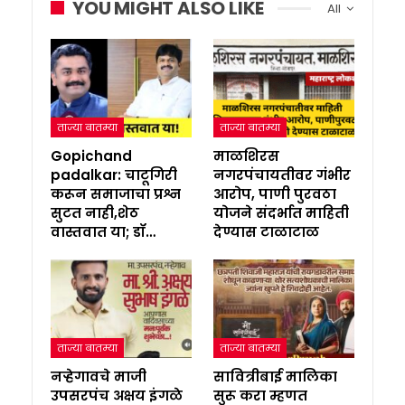
YOU MIGHT ALSO LIKE
All
ताज्या बातम्या
ताज्या बातम्या
Gopichand
माळशिरस
padalkar: चाटूगिरी
नगरपंचायतीवर गंभीर
करून समाजाचा प्रश्न
आरोप, पाणी पुरवठा
सुटत नाही,शेठ
योजने संदर्भात माहिती
वास्तवात या; डॉ…
देण्यास टाळाटाळ
ताज्या बातम्या
ताज्या बातम्या
नऱ्हेगावचे माजी
सावित्रीबाई मालिका
उपसरपंच अक्षय इंगळे
सुरू करा म्हणत