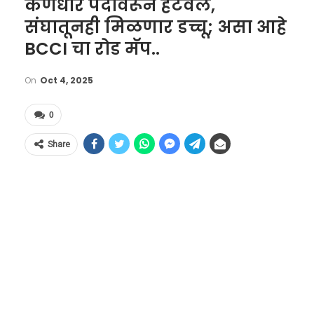
कर्णधार पदावरून हटवलं,
संघातूनही मिळणार डच्चू; असा आहे
BCCI चा रोड मॅप..
On
Oct 4, 2025
0
Share