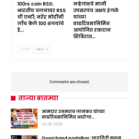
100rs coin RSS:
नऱ्हेगांवचे माजी
भारतीय चलनावर RSS
उपसरपंच अक्षय इंगळे
ची एन्टी; नरेंद्र मोदींनी
यांच्या
लाँच केले 100 रुपयांचे
वाढदिवसानिमित्त
हे…
आयोजित रक्तदान
शिबिरात…
PREV
NEXT
Comments are closed.
ताज्या बातम्या
आमदार उत्तमराव जानकर यांच्या
वाढदिवसानिमित्त आरोग्य…
Jul 16, 2026
Gopichand padalkar: चाटूगिरी करून