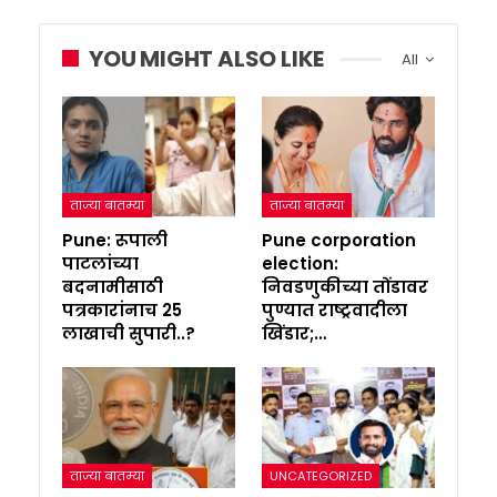
YOU MIGHT ALSO LIKE
All
ताज्या बातम्या
ताज्या बातम्या
Pune: रूपाली
Pune corporation
पाटलांच्या
election:
बदनामीसाठी
निवडणुकीच्या तोंडावर
पत्रकारांनाच 25
पुण्यात राष्ट्रवादीला
लाखाची सुपारी..?
खिंडार;…
ताज्या बातम्या
UNCATEGORIZED