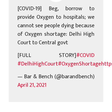
[COVID-19] Beg, borrow to
provide Oxygen to hospitals; we
cannot see people dying because
of Oxygen shortage: Delhi High
Court to Central govt
[FULL STORY]
#COVID
#DelhiHighCourt
#OxygenShortage
http
— Bar & Bench (@barandbench)
April 21, 2021