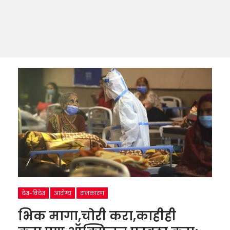
देश-विदेश
आरोग्य
राजकारण
भिक मागा,चोरी करा,काहीही