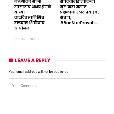
नऱ्हेगावचे माजी
सावित्रीबाई मालिका
उपसरपंच अक्षय इंगळे
सुरू करा म्हणत
यांच्या
प्रेक्षकांचा स्टार प्रवाहवर
वाढदिवसानिमित्त
संताप;
रक्तदान शिबिराचे
#BanStarPravah…
आयोजन..
PREV
NEXT
LEAVE A REPLY
Your email address will not be published.