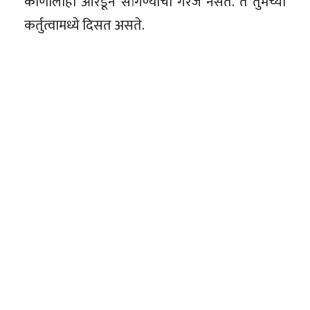
कोणालाही ओरडून सांगण्याची गरज नसते. ते तुमच्या
कर्तुत्वामध्ये दिसत असते.