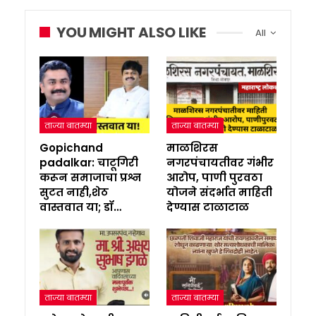
YOU MIGHT ALSO LIKE
All
ताज्या बातम्या
ताज्या बातम्या
Gopichand
माळशिरस
padalkar: चाटूगिरी
नगरपंचायतीवर गंभीर
करून समाजाचा प्रश्न
आरोप, पाणी पुरवठा
सुटत नाही,शेठ
योजने संदर्भात माहिती
वास्तवात या; डॉ…
देण्यास टाळाटाळ
ताज्या बातम्या
ताज्या बातम्या