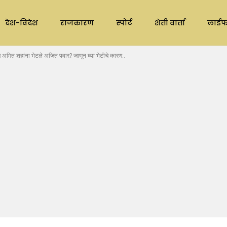
देश-विदेश
राजकारण
स्पोर्ट
शेती वार्ता
लाईफ
ित शहांना भेटले अजित पवार? जाणून घ्या भेटीचे कारण..