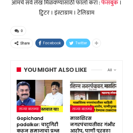
आमचे सर्व लेख मिळवण्यासाठी फॉलो करा :
फेसबुक
।
ट्विटर । इंस्टाग्राम । टेलिग्राम
0
Facebook
Twitter
Share
YOU MIGHT ALSO LIKE
All
ताज्या बातम्या
ताज्या बातम्या
Gopichand
माळशिरस
padalkar: चाटूगिरी
नगरपंचायतीवर गंभीर
करून समाजाचा प्रश्न
आरोप, पाणी पुरवठा