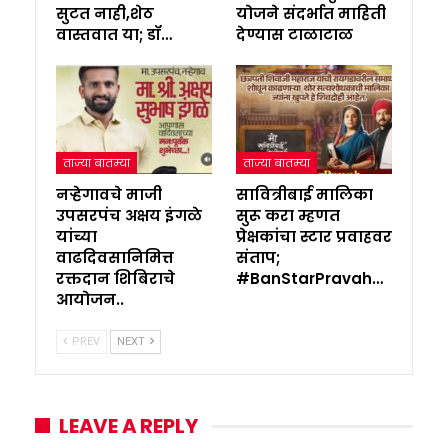
सुटत नाही,शेठ
योजने संदर्भात माहिती
वास्तवात या; डॉ…
देण्यास टाळाटाळ
ताज्या बातम्या
ताज्या बातम्या
नऱ्हेगावचे माजी
सावित्रीबाई मालिका
उपसरपंच अक्षय इंगळे
सुरू करा म्हणत
यांच्या
प्रेक्षकांचा स्टार प्रवाहवर
वाढदिवसानिमित्त
संताप;
रक्तदान शिबिराचे
#BanStarPravah…
आयोजन..
PREV
NEXT
LEAVE A REPLY