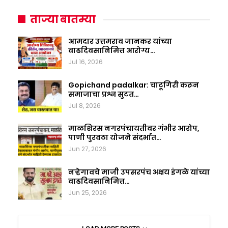
ताज्या बातम्या
आमदार उत्तमराव जानकर यांच्या
वाढदिवसानिमित्त आरोग्य…
Jul 16, 2026
Gopichand padalkar: चाटूगिरी करून
समाजाचा प्रश्न सुटत…
Jul 8, 2026
माळशिरस नगरपंचायतीवर गंभीर आरोप,
पाणी पुरवठा योजने संदर्भात…
Jun 27, 2026
नऱ्हेगावचे माजी उपसरपंच अक्षय इंगळे यांच्या
वाढदिवसानिमित्त…
Jun 25, 2026