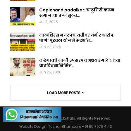
Gopichand padalkar: चाटूगिरी करून
समाजाचा प्रश्न सुटत…
Jul 8, 2026
माळशिरस नगरपंचायतीवर गंभीर आरोप,
पाणी पुरवठा योजने संदर्भात…
Jun 27, 2026
नऱ्हेगावचे माजी उपसरपंच अक्षय इंगळे यांच्या
वाढदिवसानिमित्त…
Jun 25, 2026
LOAD MORE POSTS
© 2026 - Maharashtralokshahi. All Rights Reserved.
Website Design:
Tushar Bhambare +91 95 7979 4143