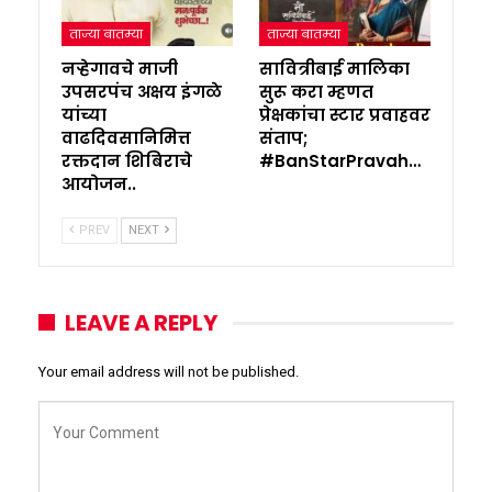
ताज्या बातम्या
ताज्या बातम्या
नऱ्हेगावचे माजी
सावित्रीबाई मालिका
उपसरपंच अक्षय इंगळे
सुरू करा म्हणत
यांच्या
प्रेक्षकांचा स्टार प्रवाहवर
वाढदिवसानिमित्त
संताप;
रक्तदान शिबिराचे
#BanStarPravah…
आयोजन..
PREV
NEXT
LEAVE A REPLY
Your email address will not be published.