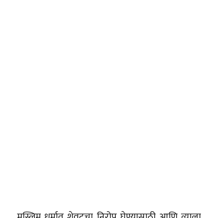
मुस्लिम धर्मात शेवटचा निरोप घेण्यासाठी आणि त्याला