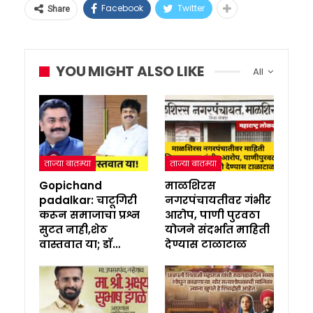
Facebook
Twitter
Share
YOU MIGHT ALSO LIKE
All
ताज्या बातम्या
ताज्या बातम्या
Gopichand
माळशिरस
padalkar: चाटूगिरी
नगरपंचायतीवर गंभीर
करून समाजाचा प्रश्न
आरोप, पाणी पुरवठा
सुटत नाही,शेठ
योजने संदर्भात माहिती
वास्तवात या; डॉ…
देण्यास टाळाटाळ