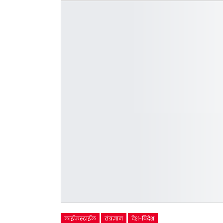
लाईफस्टाईल
तंत्रज्ञान
देश-विदेश