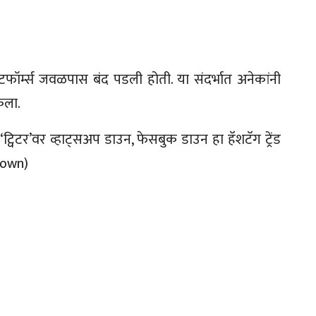
लॅटफॉर्म्स जवळपास बंद पडली होती. या संदर्भात अनेकांनी
केला.
नी ‘ट्विटर’वर व्हाट्सअप डाउन, फेसबुक डाउन हा हॅशटॅग ट्रेंड
down)