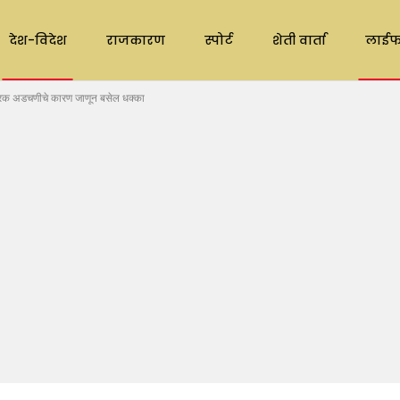
देश-विदेश
राजकारण
स्पोर्ट
शेती वार्ता
लाईफ
्रिक अडचणीचे कारण जाणून बसेल धक्का