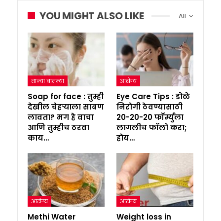
YOU MIGHT ALSO LIKE
All
ताज्या बातम्या
आरोग्य
Soap for face : तुम्ही
Eye Care Tips : डोळे
देखील चेहऱ्याला साबण
निरोगी ठेवण्यासाठी
लावता? मग हे वाचा
20-20-20 फॉर्म्युला
आणि तुम्हीच ठरवा
लागलीच फॉलो करा;
काय…
होय…
आरोग्य
आरोग्य
Methi Water
Weight loss in