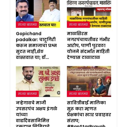
ताज्या बातम्या
ताज्या बातम्या
Gopichand
माळशिरस
padalkar: चाटूगिरी
नगरपंचायतीवर गंभीर
करून समाजाचा प्रश्न
आरोप, पाणी पुरवठा
सुटत नाही,शेठ
योजने संदर्भात माहिती
वास्तवात या; डॉ…
देण्यास टाळाटाळ
ताज्या बातम्या
ताज्या बातम्या
नऱ्हेगावचे माजी
सावित्रीबाई मालिका
उपसरपंच अक्षय इंगळे
सुरू करा म्हणत
यांच्या
प्रेक्षकांचा स्टार प्रवाहवर
वाढदिवसानिमित्त
संताप;
रक्तदान शिबिराचे
#BanStarPravah…