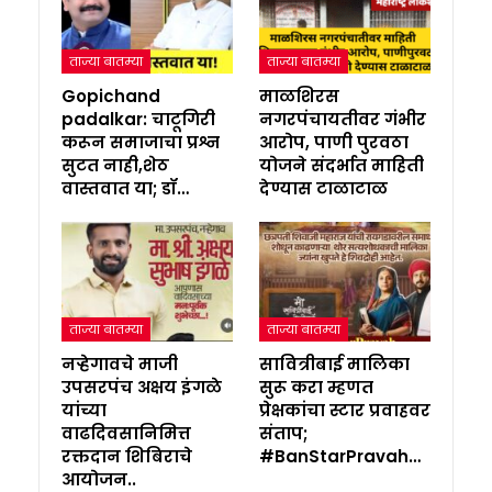
ताज्या बातम्या
ताज्या बातम्या
Gopichand
माळशिरस
padalkar: चाटूगिरी
नगरपंचायतीवर गंभीर
करून समाजाचा प्रश्न
आरोप, पाणी पुरवठा
सुटत नाही,शेठ
योजने संदर्भात माहिती
वास्तवात या; डॉ…
देण्यास टाळाटाळ
ताज्या बातम्या
ताज्या बातम्या
नऱ्हेगावचे माजी
सावित्रीबाई मालिका
उपसरपंच अक्षय इंगळे
सुरू करा म्हणत
यांच्या
प्रेक्षकांचा स्टार प्रवाहवर
वाढदिवसानिमित्त
संताप;
रक्तदान शिबिराचे
#BanStarPravah…
आयोजन..