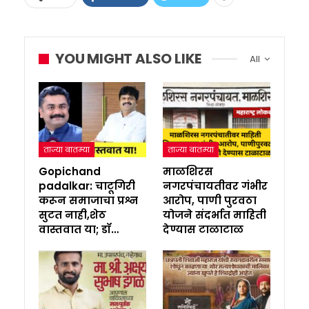
YOU MIGHT ALSO LIKE
All
ताज्या बातम्या
ताज्या बातम्या
Gopichand
माळशिरस
padalkar: चाटूगिरी
नगरपंचायतीवर गंभीर
करून समाजाचा प्रश्न
आरोप, पाणी पुरवठा
सुटत नाही,शेठ
योजने संदर्भात माहिती
वास्तवात या; डॉ…
देण्यास टाळाटाळ