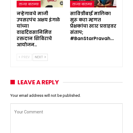
ताज्या बातम्या
ताज्या बातम्या
नऱ्हेगावचे माजी
सावित्रीबाई मालिका
उपसरपंच अक्षय इंगळे
सुरू करा म्हणत
यांच्या
प्रेक्षकांचा स्टार प्रवाहवर
वाढदिवसानिमित्त
संताप;
रक्तदान शिबिराचे
#BanStarPravah…
आयोजन..
PREV
NEXT
LEAVE A REPLY
Your email address will not be published.