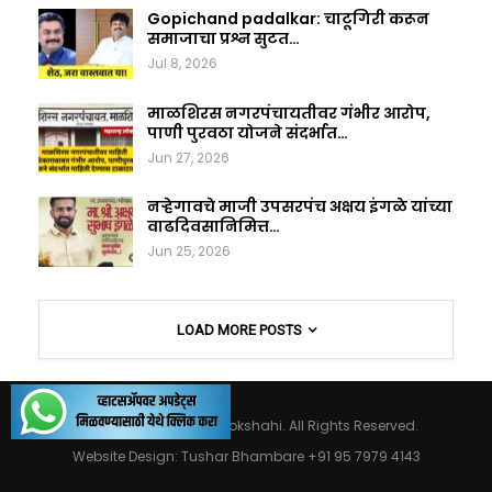
Gopichand padalkar: चाटूगिरी करून
समाजाचा प्रश्न सुटत…
Jul 8, 2026
माळशिरस नगरपंचायतीवर गंभीर आरोप,
पाणी पुरवठा योजने संदर्भात…
Jun 27, 2026
नऱ्हेगावचे माजी उपसरपंच अक्षय इंगळे यांच्या
वाढदिवसानिमित्त…
Jun 25, 2026
LOAD MORE POSTS
© 2026 - Maharashtralokshahi. All Rights Reserved.
Website Design:
Tushar Bhambare +91 95 7979 4143