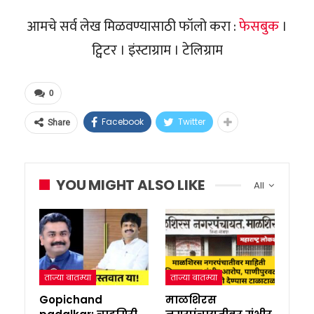
आमचे सर्व लेख मिळवण्यासाठी फॉलो करा :
फेसबुक
।
ट्विटर । इंस्टाग्राम । टेलिग्राम
0
Facebook
Twitter
Share
YOU MIGHT ALSO LIKE
All
ताज्या बातम्या
ताज्या बातम्या
Gopichand
माळशिरस