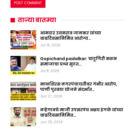
ताज्या बातम्या
आमदार उत्तमराव जानकर यांच्या
वाढदिवसानिमित्त आरोग्य…
Jul 16, 2026
Gopichand padalkar: चाटूगिरी करून
समाजाचा प्रश्न सुटत…
Jul 8, 2026
माळशिरस नगरपंचायतीवर गंभीर आरोप,
पाणी पुरवठा योजने संदर्भात…
Jun 27, 2026
नऱ्हेगावचे माजी उपसरपंच अक्षय इंगळे यांच्या
वाढदिवसानिमित्त…
Jun 25, 2026