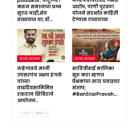
padalkar: चाटूगिरी
नगरपंचायतीवर गंभीर
करून समाजाचा प्रश्न
आरोप, पाणी पुरवठा
सुटत नाही,शेठ
योजने संदर्भात माहिती
वास्तवात या; डॉ…
देण्यास टाळाटाळ
ताज्या बातम्या
ताज्या बातम्या
नऱ्हेगावचे माजी
सावित्रीबाई मालिका
उपसरपंच अक्षय इंगळे
सुरू करा म्हणत
यांच्या
प्रेक्षकांचा स्टार प्रवाहवर
वाढदिवसानिमित्त
संताप;
रक्तदान शिबिराचे
#BanStarPravah…
आयोजन..
PREV
NEXT