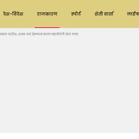
देश-विदेश
राजकारण
स्पोर्ट
शेती वार्ता
लाईफ
द्रकांत पाटील; अजब नावं ठेवण्याचं कारण महापौरांनी केलं स्पष्ट