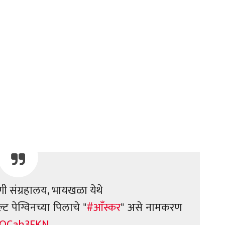
णी संग्रहालय, भायखळा येथे
्ट पेग्विनच्या पिलाचे "
#आँस्कर
" असे नामकरण
6POCah3FKN