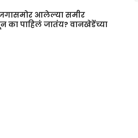
णून जगासमोर आलेल्या समीर
ून का पाहिलं जातंय? वानखेडेंच्या