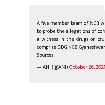
A five-member team of NCB wi
to probe the allegations of co
a witness in the drugs-on-cr
comprise DDG NCB Gyaneshwar S
Sources
— ANI (@ANI)
October 26, 202