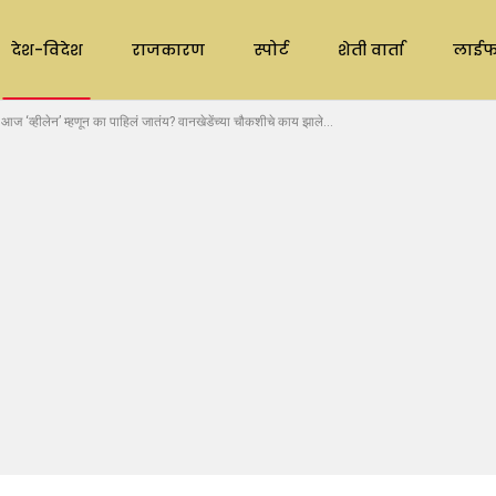
देश-विदेश
राजकारण
स्पोर्ट
शेती वार्ता
लाईफ
डे आज ‘व्हीलेन’ म्हणून का पाहिलं जातंय? वानखेडेंच्या चौकशीचे काय झाले…