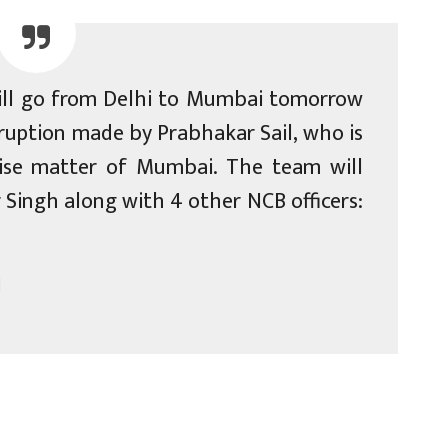
ll go from Delhi to Mumbai tomorrow
rruption made by Prabhakar Sail, who is
uise matter of Mumbai. The team will
ingh along with 4 other NCB officers:
1