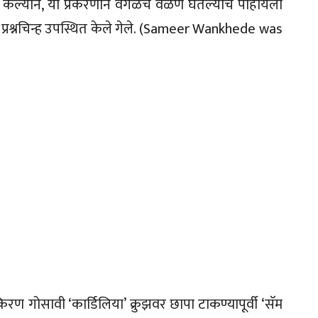
केल्याने, या प्रकरणाने वेगळेच वळण घेतल्याचे पाहायला
 प्रश्नचिन्ह उपस्थित केले गेले. (Sameer Wankhede was
िरण गोसावी ‘कार्डिलिया’ क्रुझवर छापा टाकण्यापूर्वी ‘सॅम