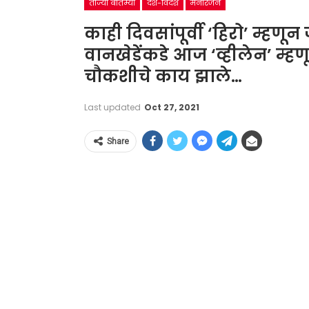
ताज्या बातम्या
देश-विदेश
मनोरंजन
काही दिवसांपूर्वी ‘हिरो’ म्ह
वानखेडेंकडे आज ‘व्हीलेन’ म्हण
चौकशीचे काय झाले…
Last updated
Oct 27, 2021
Share