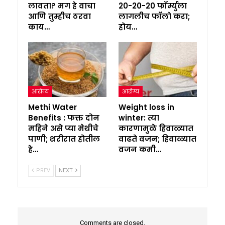
लावता? मग हे वाचा
20-20-20 फॉर्म्युला
आणि तुम्हीच ठरवा
लागलीच फॉलो करा;
काय…
होय…
आरोग्य
आरोग्य
Methi Water
Weight loss in
Benefits : फक्त दोन
winter: त्या
महिने असे प्या मेथीचे
कारणामुळे हिवाळ्यात
पाणी; शरीरात होतील
वाढते वजन; हिवाळ्यात
हे…
वजन कमी…
PREV
NEXT
Comments are closed.