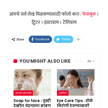
आमचे सर्व लेख मिळवण्यासाठी फॉलो करा :
फेसबुक
।
ट्विटर । इंस्टाग्राम । टेलिग्राम
Facebook
Twitter
Share
YOU MIGHT ALSO LIKE
All
ताज्या बातम्या
आरोग्य
Soap for face : तुम्ही
Eye Care Tips : डोळे
देखील चेहऱ्याला साबण
निरोगी ठेवण्यासाठी