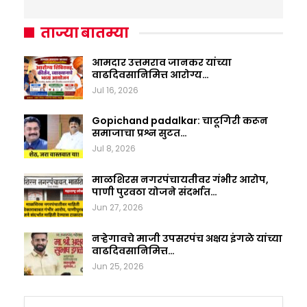
ताज्या बातम्या
आमदार उत्तमराव जानकर यांच्या
वाढदिवसानिमित्त आरोग्य…
Jul 16, 2026
Gopichand padalkar: चाटूगिरी करून
समाजाचा प्रश्न सुटत…
Jul 8, 2026
माळशिरस नगरपंचायतीवर गंभीर आरोप,
पाणी पुरवठा योजने संदर्भात…
Jun 27, 2026
नऱ्हेगावचे माजी उपसरपंच अक्षय इंगळे यांच्या
वाढदिवसानिमित्त…
Jun 25, 2026