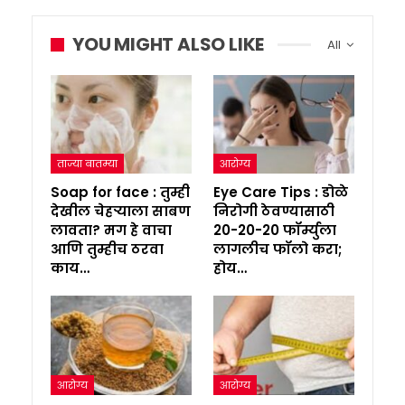
YOU MIGHT ALSO LIKE
All
ताज्या बातम्या
आरोग्य
Soap for face : तुम्ही
Eye Care Tips : डोळे
देखील चेहऱ्याला साबण
निरोगी ठेवण्यासाठी
लावता? मग हे वाचा
20-20-20 फॉर्म्युला
आणि तुम्हीच ठरवा
लागलीच फॉलो करा;
काय…
होय…
आरोग्य
आरोग्य