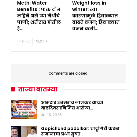
Methi Water
Weight loss in
Benefits : फक्त दोन
winter: त्या
महिने असे प्या मेथीचे
कारणामुळे हिवाळ्यात
पाणी; शरीरात होतील
वाढते वजन; हिवाळ्यात
हे…
वजन कमी…
PREV
NEXT
Comments are closed.
ताज्या बातम्या
आमदार उत्तमराव जानकर यांच्या
वाढदिवसानिमित्त आरोग्य…
Jul 16, 2026
Gopichand padalkar: चाटूगिरी करून
समाजाचा प्रश्न सुटत…