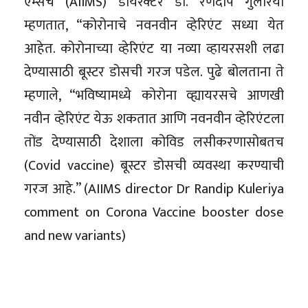
एम्सचे (AIIMS) डायरेक्टर डॉ. रणदीप गुलेरिया
म्हणतात, “कोरोनाचे नवनवीन व्हेरिएंट सध्या येत
आहेत. कोरोनाच्या व्हेरिएंट या नव्या व्हायरसशी लढा
देण्यासाठी बूस्टर डोसची गरज पडेल. पुढे बोलताना ते
म्हणाले, “भविष्यामध्ये कोरोना व्ह्यायरसचे आणखी
नवीन व्हेरिएंट येऊ शकतात आणि नवनवीन व्हेरिएंटला
तोंड देण्यासाठी देशाला कोविड लसीकरणासोबतच
(Covid vaccine) बूस्टर डोसची व्यवस्था करण्याची
गरज आहे.” (AIIMS director Dr Randip Kuleriya
comment on Corona Vaccine booster dose
and new variants)