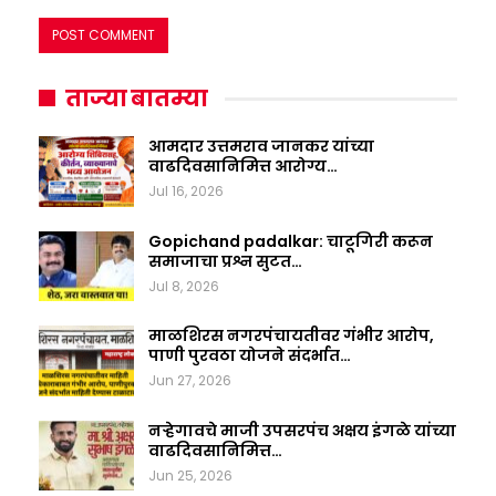
ताज्या बातम्या
आमदार उत्तमराव जानकर यांच्या
वाढदिवसानिमित्त आरोग्य…
Jul 16, 2026
Gopichand padalkar: चाटूगिरी करून
समाजाचा प्रश्न सुटत…
Jul 8, 2026
माळशिरस नगरपंचायतीवर गंभीर आरोप,
पाणी पुरवठा योजने संदर्भात…
Jun 27, 2026
नऱ्हेगावचे माजी उपसरपंच अक्षय इंगळे यांच्या
वाढदिवसानिमित्त…
Jun 25, 2026