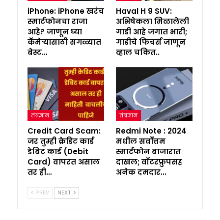
iPhone: iPhone खरंच
Haval H 9 SUV:
स्मार्टफोनचा राजा
अभिषेकला मिळालेली
आहे? जाणून घ्या
गाडी आहे जगात भारी;
कॅमेऱ्यासाठी सगळ्यात
गाडीचे फिचर्स जाणून
बेस्ट…
व्हाल चकित..
तंत्रज्ञान
तंत्रज्ञान
Credit Card Scam:
Redmi Note : 2024
जर तुम्ही क्रेडिट कार्ड
मधील सर्वोत्तम
डेबिट कार्ड (Debit
स्मार्टफोन बाजारात
Card) वापरत असाल
दाखल; वॉटरफ्रुपसह
तर ही…
अनेक दमदार…
PREV
NEXT