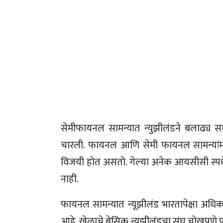
सेमीफायनल सामन्यात न्युझीलंडने बलाढ्य स
चारली. फायनल आणि सेमी फायनल सामन्यांमध्
विजयी होत असतो. गेल्या अनेक आयसीसी स्पर्
नाही.
फायनल सामन्यात न्यूझीलंड भारतापेक्षा अधि
आहे. खेळाचे बेसिक न्यूझीलंडचा संघ चोखपणे पार