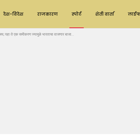
देश-विदेश
राजकारण
स्पोर्ट
शेती वार्ता
लाईफ
य; पहा ते एक समीकरण ज्यामुळे भारताचा वाजणार बाजा…